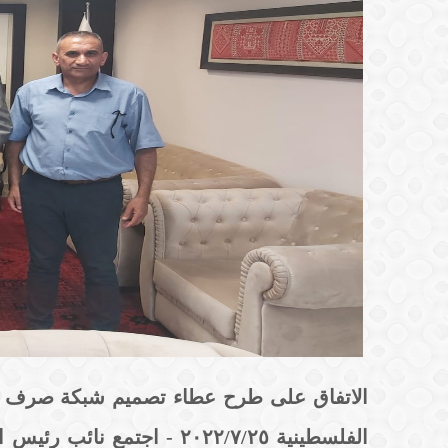
الاتفاق على طرح عطاء تصميم شبكة صرف صح
الفلسطينية ٢٠٢٢/٧/٢٥ - ا