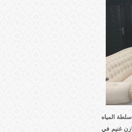
لطة المياه
 مازن غنيم في