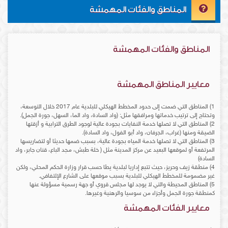
المناطق والفئات المهمشة
المناطق والفئات المهمشة
معايير المناطق المهمشة
1) المناطق التي ضمت إلى حدود المخطط الهيكلي للبلدية عام 2017 خلال التوسعة،
وتحتاج إلى ترتيب خدماتها ومرافقها مثل: (واد السادة، واد الما، السهل، جورة الجمل).
2) المناطق التي لا تصلها خدمة النفايات بجودة عالية لوجود الطرق الترابية و أزقتها
الضيقة ومنها (غراب، الجرفان، واد أبو الفول، واد السادة).
3) المناطق التي لا تصلها خدمة المياه بجودة عالية، بسبب ضمها حديثا أو لتضاريسها
المرتفعة أو لموقعها البعيد عن مركز المدينة مثل ( خلة طبش، مجد الباع، قنان جابر، واد
السادة)
4) منطقة زيف وحريز، حيث تتبع إداريا لبلدية يطا حسب قرار وزارة الحكم المحلي، ولكن
غير مضمومة للمخطط الهيكلي للبلدية بسبب موقعها على الشارع الإلتفافي.
5) المناطق المحيطة والتي لا يوجد لها مجلس قروي أو جهة رسمية مسؤولة عنها
كمنطقة جورة الجمل وأجزاء من سوسيا والرهنية وغيرها.
معايير الفئات المهمشة