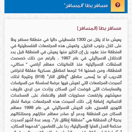
مسافر يطا "المسافر"
مسافر يطا (المسافر)
يعيش ما لا يقل عن 1300 فلسطيني حاليا في منطقة مسافر يطا
على تلال جنوب الخليل. وتعيش هذه المجتمعات الفلسطينية في
المنطقة منذ عقود بل ّإن الكثير منها يعيش في المنطقة قبل بدء
الاحتلال الاسرائيلي في عام 1967 . بالرغم من ذلك خصصت
السلطات الاسرائيليه منذ الثمانينات معظم أراضي ً سكاني،
المنطقة، ومن ضمنها 14 تجمعا كمناطق عسكرية مغلقة لاغراض
التدريب أو ما يُسمى مناطق ”إطالق النار" (918) ونتيجة لذلك
أصبحت المجتمعات التي تعيش فيها عرضة لسلسلة من السياسات
والممارسات التي قوضت أمن السكان وزادت من تردي ظروف
معيشتهم وارتفعت مستويات الفقر والاعتماد على المساعدات
الانسانيه. إضافة إلى ذلك أصبحت هذه المجتمعات عرضة لخطر
التهجير القسري, طرد الجيش الاسرائيلي في عام 1999 معظم
السكان من المنطقة ودمر أو صادر معظم منازلهم وممتلكاتهم
بحجة ّأن المنطقة هي ”منطقة إطالق نار“. وبعد عدة أشهر أصدرت
محكمة العدل العليا اإلسرائيلية، ردا على التماسين ً قدمهما السكان،