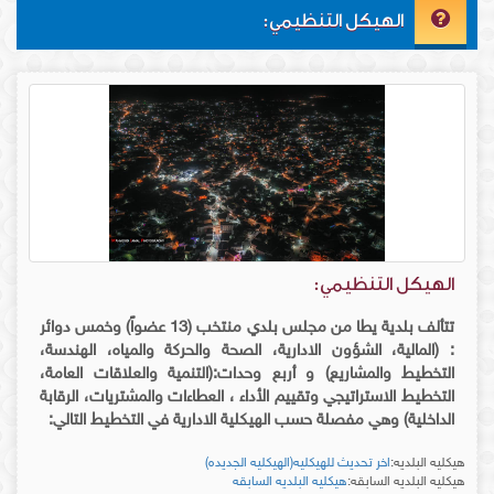
الهيكل التنظيمي:
الهيكل التنظيمي:
تتألف بلدية يطا من مجلس بلدي منتخب (13 عضواً) وخمس دوائر
: (المالية، الشؤون الادارية، الصحة والحركة والمياه، الهندسة،
التخطيط والمشاريع) و أربع وحدات:(التنمية والعلاقات العامة،
التخطيط الاستراتيجي وتقييم الأداء ، العطاءات والمشتريات، الرقابة
الداخلية) وهي مفصلة حسب الهيكلية الادارية في التخطيط التالي:
هيكليه البلديه:
اخر تحديث للهيكليه(الهيكليه الجديده)
هيكليه البلديه السابقه:
هيكليه البلديه السابقه