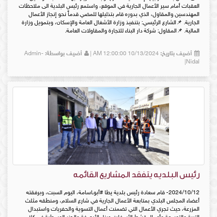
العقبات أمام سير الأعمال الجارية في الموقع، واستمع رئيس البلدية الى ملاحظات
المهندسين والمقاول، الذي بدوره قام بتذليلها للمضي قدماً نحو إنجاز الأعمال
الجارية. 📌الشارع الرئيسي: بتنفيذ وزارة الأشغال العامة والإسكان، وبتمويل وزارة
المالية. 📌المقاول: شركة دار البناء للتجارة والمقاولات العامة.
أضيف بتاريخ:
10/13/2024 12:00:00 AM |
أضيف بواسطة:
Admin-
Nidal|
رئيس البلديه يتفقد المشاريع القائمه
2024/10/12- قام سعادة رئيس بلدية يطا #أبوـاسامة، اليوم السبت، وبرفقته
أعضاء المجلس البلدي بمتابعة الأعمال الجارية في شارع السلام، ومنطقه مثلث
المزرعة، حيث تجري الأعمال التي تضمنت أعمال التسوية والحفريات واستبدال