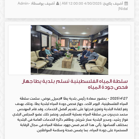
أضيف بتاريخ:
4/30/2025 12:00:00 AM |
أضيف بواسطة:
Admin-
Nidal|
سلطة المياه الفلسطينية تسلم بلدية يطا جهاز
فحص جودة المياه
27\4\2025 - بحضور سعادة رئيس بلدية يطا #جميل_عوض، سلمت سلطة
المياه الفلسطينية، اليوم الأحد، جهاز فحص جودة المياه لبلدية يطا، وذلك بهدف
رفع كفاءة البلدية وتعزيز قدرتها على تقديم أفضل الخدمات. وقد قام المهندس
محمد حديدون من سلطة المياه بعملية التسليم، وحضر ذلك عضو المجلس البلدي
فواز رشيد، ومدير البلدية عمار شريتح، وطاقم دائرة الخدمات العامة في البلدية
بمختلف أقسامها. يأتي هذا الدعم ضمن جهود سلطة المياه في مجال الرقابة
المستمرة على جودة المياه، بما يضمن صحة وسلامة المواطنين.