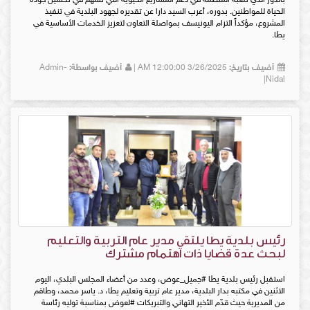
بالدور الذي تلعبه المنظمة في دعم المشاريع الحيوية التي تسهم في تحسين جودة
الحياة للمواطنين. بدوره، أعرب السيد دارا عن تقديره لجهود البلدية في تنفيذ
المشروع، مؤكداً التزام اليونيسف بمواصلة التعاون لتعزيز الخدمات الأساسية في
يطا.
أضيف بتاريخ:
3/26/2025 12:00:00 AM |
أضيف بواسطة:
Admin-
Nidal|
رئيس بلدية يطا يلتقي مدير عام التربية والتعليم
لبحث عدة قضايا ذات اهتمام مشترك
استقبل رئيس بلدية يطا #جميل_عوض، وعدد من أعضاء المجلس البلدي، اليوم
الاثنين في مكتبه بدار البلدية، مدير عام تربية وتعليم يطا، د. ياسر محمد، وطاقم
من المديرية حيث قدّم الأخير التهاني والتبريكات #لعوض بمناسبة توليه رئاسة