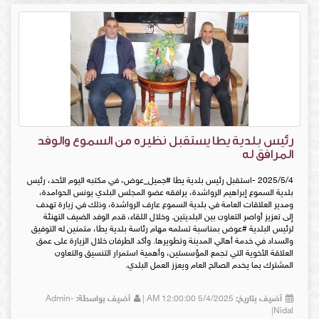
رئيس بلدية يطا يستقبل نظيره من السموع والوفد
المرافق له
2025/5/4 -استقبل رئيس بلدية يطا #جميل_عوض، في مكتبه اليوم الأحد، رئيس
بلدية السموع إبراهيم الرواشدة، يرافقه عضو المجلس البلدي يونس الحوامدة،
ومدير العلاقات العامة في بلدية السموع عارف الرواشدة، وذلك في زيارة تهدف
إلى تعزيز أواصر التعاون بين البلديتين. وخلال اللقاء، قدم الوفد الضيف التهنئة
لرئيس البلدية #عوض بمناسبة تسلمه مهام رئاسة بلدية يطا، متمنين له التوفيق
والسداد في خدمة أهالي المدينة وتطويرها. وأكد الطرفان خلال الزيارة على عمق
العلاقة الأخوية التي تجمع المؤسستين، وأهمية استمرار التنسيق والتعاون
المشترك بما يخدم الصالح العام ويعزز العمل البلدي.
أضيف بتاريخ:
5/4/2025 12:00:00 AM |
أضيف بواسطة:
Admin-
Nidal|