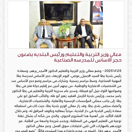
معالي وزير التربية والتعليم ورئيس البلديه يضعون
حجر الاساس للمدرسه الصناعية
23\4\2025 - وضع معالي وزير التربية والتعليم الدكتور #أمجد_برهم، وسعادة
رئيس بلدية يطا السيد #جميل_عوض، اليوم الإربعاء، حجر الأساس لمدرسة يطا
المهنية الصناعية، وسط مراسم رسمية. وشارك في مراسم وضع حجر الأساس عدد
من الشخصيات الاعتبارية والوطنية، من بينهم أمين سر إقليم حركة فتح في يطا
وضواحيها اللواء نبيل أبو قبيطة، ومدير عام مديرية التربية والتعليم في يطا الدكتور
ياسر محمد، ورئيس بلدية الكرمل العقيد زهير أبو طه، والنائب السابق ابو علي
يطا، إلى جانب ممثلي المؤسسات الرسمية والأهلية، والشخصيات الاعتبارية،
وأعضاء مجلس بلدي يطا. وقد زار معالي الوزير بلدية يطا، حيث كان في استقباله
سعادة رئيس البلدية في دار البلدية، مرحباً بمعاليه وبالوفد المرافق له، وتم خلال
اللقاء التأكيد على أهمية هذا المشروع الحيوي، والذي من شأنه أن يشكل نقلة
نوعية في التعليم المهني في المنطقة، ويخدم شريحة واسعة من الطلبة، عبر
تزويدهم بالمهارات التي تلبي احتياجات سوق العمل. وعبر معالي الدكتور
#أمجد_برهم خلال كلمته عن فخره واعتزازه بهذا المشروع قائلاً: "نضع اليوم حجر