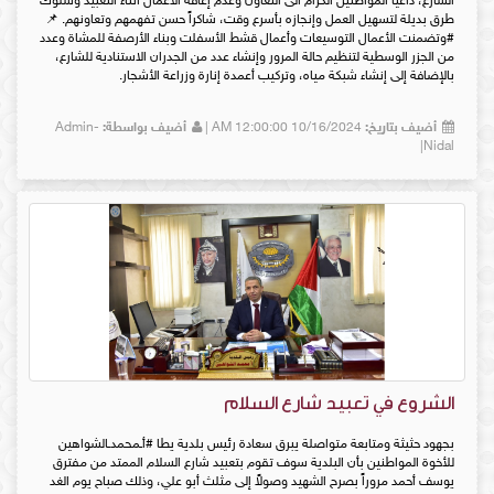
الشارع، داعياً المواطنين الكرام الى التعاون وعدم إعاقة الأعمال اثناء التعبيد وسلوك
طرق بديلة لتسهيل العمل وإنجازه بأسرع وقت، شاكراً حسن تفهمهم وتعاونهم. 📌
#وتضمنت الأعمال التوسيعات وأعمال قشط الأسفلت وبناء الأرصفة للمشاة وعدد
من الجزر الوسطية لتنظيم حالة المرور وإنشاء عدد من الجدران الاستنادية للشارع،
بالإضافة إلى إنشاء شبكة مياه، وتركيب أعمدة إنارة وزراعة الأشجار.
أضيف بتاريخ:
10/16/2024 12:00:00 AM |
أضيف بواسطة:
Admin-
Nidal|
الشروع في تعبيد شارع السلام
بجهود حثيثة ومتابعة متواصلة يبرق سعادة رئيس بلدية يطا #أـمحمدـالشواهين
للأخوة المواطنين بأن البلدية سوف تقوم بتعبيد شارع السلام الممتد من مفترق
يوسف أحمد مروراً بصرح الشهيد وصولاً إلى مثلث أبو علي، وذلك صباح يوم الغد