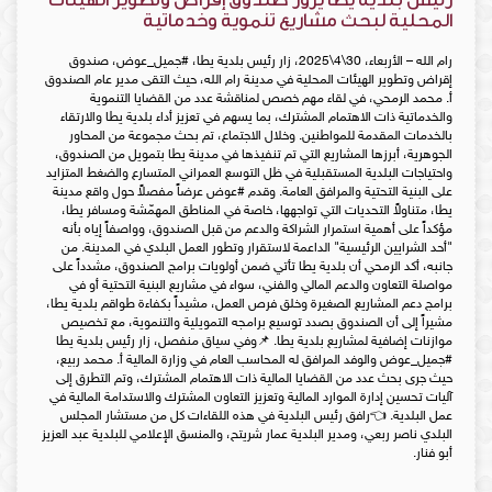
المحلية لبحث مشاريع تنموية وخدماتية
رام الله – الأربعاء، 30\4\2025، زار رئيس بلدية يطا، #جميل_عوض، صندوق
إقراض وتطوير الهيئات المحلية في مدينة رام الله، حيث التقى مدير عام الصندوق
أ. محمد الرمحي، في لقاء مهم خصص لمناقشة عدد من القضايا التنموية
والخدماتية ذات الاهتمام المشترك، بما يسهم في تعزيز أداء بلدية يطا والارتقاء
بالخدمات المقدمة للمواطنين. وخلال الاجتماع، تم بحث مجموعة من المحاور
الجوهرية، أبرزها المشاريع التي تم تنفيذها في مدينة يطا بتمويل من الصندوق،
واحتياجات البلدية المستقبلية في ظل التوسع العمراني المتسارع والضغط المتزايد
على البنية التحتية والمرافق العامة. وقدم #عوض عرضاً مفصلاً حول واقع مدينة
يطا، متناولاً التحديات التي تواجهها، خاصة في المناطق المهمّشة ومسافر يطا،
مؤكداً على أهمية استمرار الشراكة والدعم من قبل الصندوق، وواصفاً إياه بأنه
"أحد الشرايين الرئيسية" الداعمة لاستقرار وتطور العمل البلدي في المدينة. من
جانبه، أكد الرمحي أن بلدية يطا تأتي ضمن أولويات برامج الصندوق، مشدداً على
مواصلة التعاون والدعم المالي والفني، سواء في مشاريع البنية التحتية أو في
برامج دعم المشاريع الصغيرة وخلق فرص العمل، مشيداً بكفاءة طواقم بلدية يطا،
مشيراً إلى أن الصندوق بصدد توسيع برامجه التمويلية والتنموية، مع تخصيص
موازنات إضافية لمشاريع بلدية يطا. 📌وفي سياق منفصل، زار رئيس بلدية يطا
#جميل_عوض والوفد المرافق له المحاسب العام في وزارة المالية أ. محمد ربيع،
حيث جرى بحث عدد من القضايا المالية ذات الاهتمام المشترك، وتم التطرق إلى
آليات تحسين إدارة الموارد المالية وتعزيز التعاون المشترك والاستدامة المالية في
عمل البلدية. 👈رافق رئيس البلدية في هذه اللقاءات كل من مستشار المجلس
البلدي ناصر ربعي، ومدير البلدية عمار شريتح، والمنسق الإعلامي للبلدية عبد العزيز
أبو فنار.