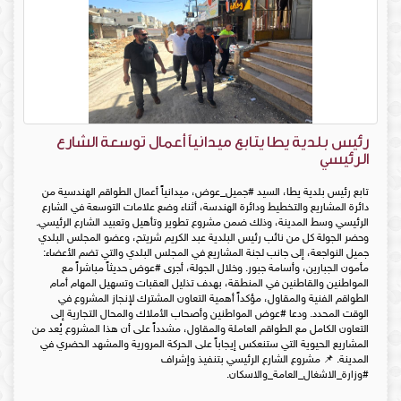
رئيس بلدية يطا يتابع ميدانياً أعمال توسعة الشارع
الرئيسي
تابع رئيس بلدية يطا، السيد #جميل_عوض، ميدانياً أعمال الطواقم الهندسية من
دائرة المشاريع والتخطيط ودائرة الهندسة، أثناء وضع علامات التوسعة في الشارع
الرئيسي وسط المدينة، وذلك ضمن مشروع تطوير وتأهيل وتعبيد الشارع الرئيسي.
وحضر الجولة كل من نائب رئيس البلدية عبد الكريم شريتح، وعضو المجلس البلدي
جميل النواجعة، إلى جانب لجنة المشاريع في المجلس البلدي والتي تضم الأعضاء:
مأمون الجبارين، وأسامة جبور. وخلال الجولة، أجرى #عوض حديثاً مباشراً مع
المواطنين والقاطنين في المنطقة، بهدف تذليل العقبات وتسهيل المهام أمام
الطواقم الفنية والمقاول، مؤكداً أهمية التعاون المشترك لإنجاز المشروع في
الوقت المحدد. ودعا #عوض المواطنين وأصحاب الأملاك والمحال التجارية إلى
التعاون الكامل مع الطواقم العاملة والمقاول، مشدداً على أن هذا المشروع يُعد من
المشاريع الحيوية التي ستنعكس إيجاباً على الحركة المرورية والمشهد الحضري في
المدينة. 📌 مشروع الشارع الرئيسي بتنفيذ وإشراف
#وزارة_الاشغال_العامة_والاسكان.