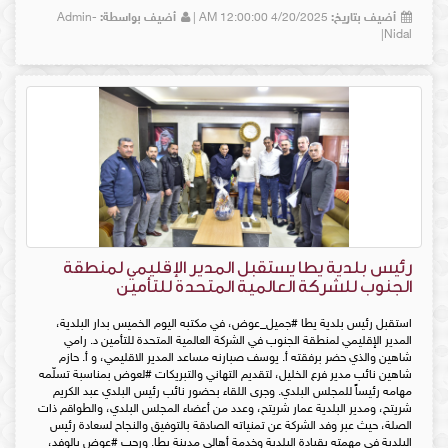
أضيف بتاريخ:
4/20/2025 12:00:00 AM |
أضيف بواسطة:
Admin-
Nidal|
رئيس بلدية يطا يستقبل المدير الإقليمي لمنطقة
الجنوب للشركة العالمية المتحدة للتأمين
استقبل رئيس بلدية يطا #جميل_عوض، في مكتبه اليوم الخميس بدار البلدية،
المدير الإقليمي لمنطقة الجنوب في الشركة العالمية المتحدة للتأمين د. رامي
شاهين والذي حضر برفقته أ. يوسف صبارنه مساعد المدير الاقليمي، و أ. حازم
شاهين نائب مدير فرع الخليل، لتقديم التهاني والتبريكات #لعوض بمناسبة تسلّمه
مهامه رئيساً للمجلس البلدي. وجرى اللقاء بحضور نائب رئيس البلدي عبد الكريم
شريتح، ومدير البلدية عمار شريتح، وعدد من أعضاء المجلس البلدي، والطواقم ذات
الصلة، حيث عبر وفد الشركة عن تمنياته الصادقة بالتوفيق والنجاح لسعادة رئيس
البلدية في مهمته بقيادة البلدية وخدمة أهالي مدينة يطا. ورحب #عوض بالوفد،