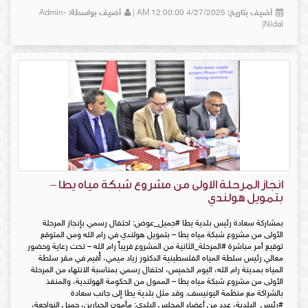
أضيف بتاريخ:
4/27/2025 12:00:00 AM |
أضيف بواسطة:
Admin-
Nidal|
انجاز المرحلة الاولى من مشروع شبكة مياه يطا –
بتمويل هولندي
بمشاركة سعادة رئيس بلدية يطا #جميل_عوض: احتفال رسمي بإنجاز المرحلة
الأولى من مشروع شبكة مياه يطا – بتمويل هولندي في رام الله ومن المتوقع
توقيع أمر مباشرة #المرحلة_الثانية من المشروع قريباً رام الله – تحت رعاية وحضور
معالي رئيس سلطة المياه الفلسطينية الدكتور زياد ميمي، أُقيم في مقر سلطة
المياه بمدينة رام الله، اليوم الخميس، احتفال رسمي بمناسبة الانتهاء من المرحلة
الأولى من مشروع شبكة مياه يطا – الممول من الحكومة الهولندية، والمنفذ
بالشراكة مع منظمة اليونيسف. وقد مثل بلدية يطا إلى جانب سعادة
#رئيس_البلدية، عدد من أعضاء المجلس البلدي: مأمون الجبارين، جميل النواجعة،