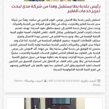
رئيس بلدية يطا يستقبل وفداً من شركة مدى لبحث
تعزيز خدمات الفايبر
استقبل رئيس بلدية يطا #جميل_عوض، اليوم الاثنين في مكتبه، وفدًا من شركة
مدى لخدمة الفايبر والانترنت، وذلك في إطار تعزيز الشراكة بين البلدية والشركة،
وبحث سبل إيصال خدمة الفايبر إلى جميع مناطق نفوذ المدينة، بهدف تقديم
خدمات إنترنت أفضل للمواطنين. وخلال اللقاء، ناقش الطرفان أهمية تطوير البنية
التحتية الرقمية في يطا، ودور خدمة الفايبر في تحسين جودة الاتصال وتعزيز
مختلف القطاعات الحيوية، بحضور الطواقم المختصة في البلدية. كما قدّم وفد
شركة مدى التهاني والتبريكات لرئيس البلدية بمناسبة توليه رئاسة المجلس البلدي،
متمنين له التوفيق في خدمة أهالي مدينة يطا. من جهته، أكد #عوض على حرص
البلدية على التعاون مع القطاع الخاص لتطوير الخدمات الرقمية والانترنت، مشيرًا
إلى أن تحسين سرعة الإنترنت وجودته يعد خطوة مهمة في سبيل تحقيق التنمية
المستدامة في يطا. وفي ختام اللقاء، تم الاتفاق على استمرار التنسيق بين الجانبين
لضمان تنفيذ المشروع وفق أعلى المعايير، بما يعود بالنفع على المواطنين ويسهم
في تعزيز البنية التحتية التكنولوجية للمدينة.
أضيف بتاريخ:
3/24/2025 12:00:00 AM |
أضيف بواسطة:
Admin-
Nidal|