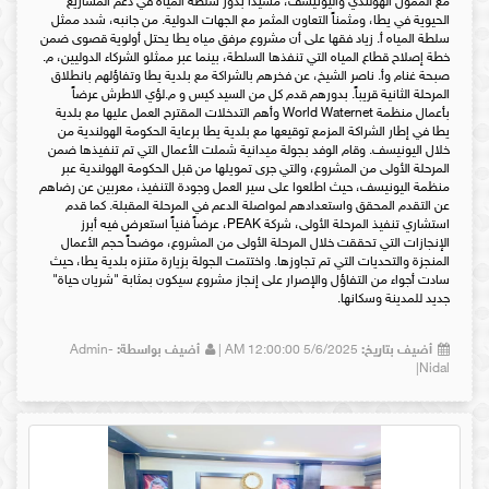
مع الممول الهولندي واليونيسف، مشيداً بدور سلطة المياه في دعم المشاريع
الحيوية في يطا، ومثمناً التعاون المثمر مع الجهات الدولية. من جانبه، شدد ممثل
سلطة المياه أ. زياد فقها على أن مشروع مرفق مياه يطا يحتل أولوية قصوى ضمن
خطة إصلاح قطاع المياه التي تنفذها السلطة، بينما عبر ممثلو الشركاء الدوليين، م.
صبحة غنام وأ. ناصر الشيخ، عن فخرهم بالشراكة مع بلدية يطا وتفاؤلهم بانطلاق
المرحلة الثانية قريباً. بدورهم قدم كل من السيد كيس و م.لؤي الاطرش عرضاً
بأعمال منظمة World Waternet وأهم التدخلات المقترح العمل عليها مع بلدية
يطا في إطار الشراكة المزمع توقيعها مع بلدية يطا برعاية الحكومة الهولندية من
خلال اليونيسف. وقام الوفد بجولة ميدانية شملت الأعمال التي تم تنفيذها ضمن
المرحلة الأولى من المشروع، والتي جرى تمويلها من قبل الحكومة الهولندية عبر
منظمة اليونيسف، حيث اطلعوا على سير العمل وجودة التنفيذ، معربين عن رضاهم
عن التقدم المحقق واستعدادهم لمواصلة الدعم في المرحلة المقبلة. كما قدم
استشاري تنفيذ المرحلة الأولى، شركة PEAK، عرضاً فنياً استعرض فيه أبرز
الإنجازات التي تحققت خلال المرحلة الأولى من المشروع، موضحاً حجم الأعمال
المنجزة والتحديات التي تم تجاوزها. واختتمت الجولة بزيارة متنزه بلدية يطا، حيث
سادت أجواء من التفاؤل والإصرار على إنجاز مشروع سيكون بمثابة "شريان حياة"
جديد للمدينة وسكانها.
أضيف بتاريخ:
5/6/2025 12:00:00 AM |
أضيف بواسطة:
Admin-
Nidal|