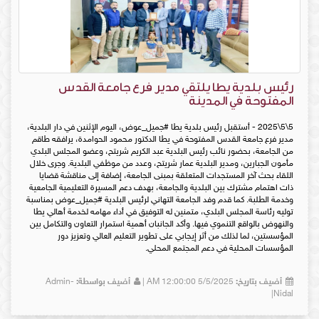
رئيس بلدية يطا يلتقي مدير فرع جامعة القدس
المفتوحة في المدينة
5\5\2025 - أستقبل رئيس بلدية يطا #جميل_عوض، اليوم الإثنين في دار البلدية،
مدير فرع جامعة القدس المفتوحة في يطا الدكتور محمود الحوامدة، يرافقه طاقم
من الجامعة، بحضور نائب رئيس البلدية عبد الكريم شريتح، وعضو المجلس البلدي
مأمون الجبارين، ومدير البلدية عمار شريتح، وعدد من موظفي البلدية. وجرى خلال
اللقاء بحث آخر المستجدات المتعلقة بمبنى الجامعة، إضافة إلى مناقشة قضايا
ذات اهتمام مشترك بين البلدية والجامعة، بهدف دعم المسيرة التعليمية الجامعية
وخدمة الطلبة. كما قدم وفد الجامعة التهاني لرئيس البلدية #جميل_عوض بمناسبة
توليه رئاسة المجلس البلدي، متمنين له التوفيق في أداء مهامه لخدمة أهالي يطا
والنهوض بالواقع التنموي فيها. وأكد الجانبان أهمية استمرار التعاون والتكامل بين
المؤسستين، لما لذلك من أثر إيجابي على تطوير التعليم العالي وتعزيز دور
المؤسسات المحلية في دعم المجتمع المحلي.
أضيف بتاريخ:
5/5/2025 12:00:00 AM |
أضيف بواسطة:
Admin-
Nidal|