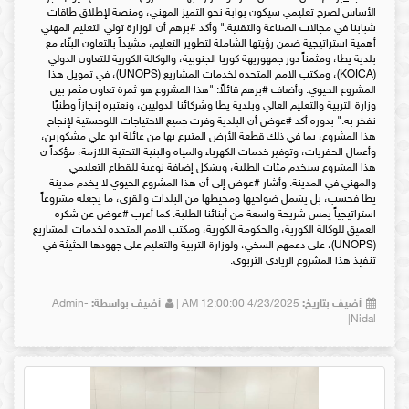
الأساس لصرح تعليمي سيكون بوابة نحو التميز المهني، ومنصة لإطلاق طاقات
شبابنا في مجالات الصناعة والتقنية." وأكد #برهم أن الوزارة تولي التعليم المهني
أهمية استراتيجية ضمن رؤيتها الشاملة لتطوير التعليم، مشيداً بالتعاون البنّاء مع
بلدية يطا، ومثمناً دور جمهوريهة كوريا الجنوبية، والوكالة الكورية للتعاون الدولي
(KOICA)، ومكتب الامم المتحده لخدمات المشاريع (UNOPS)، في تمويل هذا
المشروع الحيوي. وأضاف #برهم قائلاً: "هذا المشروع هو ثمرة تعاون مثمر بين
وزارة التربية والتعليم العالي وبلدية يطا وشركائنا الدوليين، ونعتبره إنجازاً وطنيًا
نفخر به." بدوره أكد #عوض أن البلدية وفرت جميع الاحتياجات اللوجستية لإنجاح
هذا المشروع، بما في ذلك قطعة الأرض المتبرع بها من عائلة ابو علي مشكورين،
وأعمال الحفريات، وتوفير خدمات الكهرباء والمياه والبنية التحتية اللازمة، مؤكداً ن
هذا المشروع سيخدم مئات الطلبة، ويشكل إضافة نوعية للقطاع التعليمي
والمهني في المدينة. وأشار #عوض إلى أن هذا المشروع الحيوي لا يخدم مدينة
يطا فحسب، بل يشمل ضواحيها ومحيطها من البلدات والقرى، ما يجعله مشروعاً
استراتيجياً يمس شريحة واسعة من أبنائنا الطلبة. كما أعرب #عوض عن شكره
العميق للوكالة الكورية، والحكومة الكورية، ومكتب الامم المتحده لخدمات المشاريع
(UNOPS)، على دعمهم السخي، ولوزارة التربية والتعليم على جهودها الحثيثة في
تنفيذ هذا المشروع الريادي التربوي.
أضيف بتاريخ:
4/23/2025 12:00:00 AM |
أضيف بواسطة:
Admin-
Nidal|