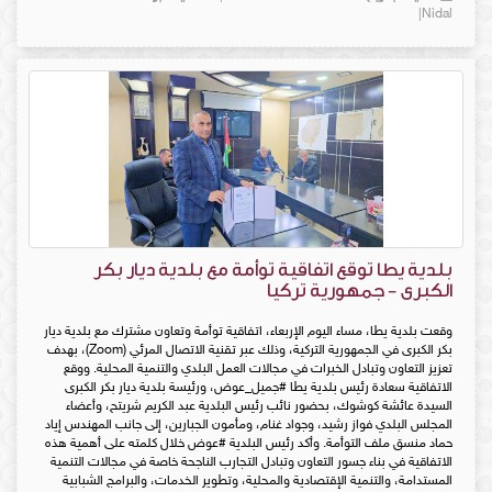
Nidal|
بلدية يطا توقع اتفاقية توأمة مع بلدية ديار بكر
الكبرى - جمهورية تركيا
وقعت بلدية يطا، مساء اليوم الإربعاء، اتفاقية توأمة وتعاون مشترك مع بلدية ديار
بكر الكبرى في الجمهورية التركية، وذلك عبر تقنية الاتصال المرئي (Zoom)، بهدف
تعزيز التعاون وتبادل الخبرات في مجالات العمل البلدي والتنمية المحلية. ووقع
الاتفاقية سعادة رئيس بلدية يطا #جميل_عوض، ورئيسة بلدية ديار بكر الكبرى
السيدة عائشة كوشوك، بحضور نائب رئيس البلدية عبد الكريم شريتح، وأعضاء
المجلس البلدي فواز رشيد، وجواد غنام، ومأمون الجبارين، إلى جانب المهندس إياد
حماد منسق ملف التوأمة. وأكد رئيس البلدية #عوض خلال كلمته على أهمية هذه
الاتفاقية في بناء جسور التعاون وتبادل التجارب الناجحة خاصة في مجالات التنمية
المستدامة، والتنمية الإقتصادية والمحلية، وتطوير الخدمات، والبرامج الشبابية