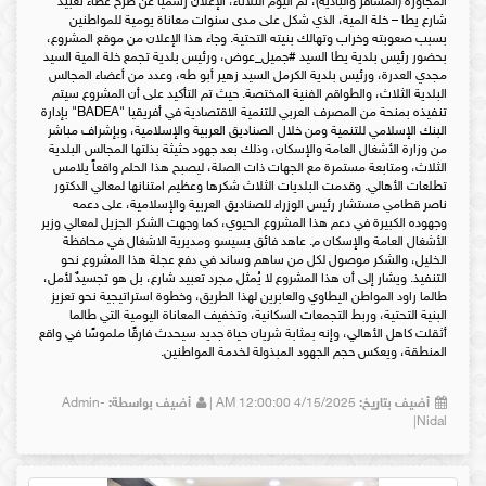
المجاورة (المسافر والبادية)، تم اليوم الثلاثاء، الإعلان رسمياً عن طرح عطاء تعبيد
شارع يطا – خلة المية، الذي شكل على مدى سنوات معاناة يومية للمواطنين
بسبب صعوبته وخراب وتهالك بنيته التحتية. وجاء هذا الإعلان من موقع المشروع،
بحضور رئيس بلدية يطا السيد #جميل_عوض، ورئيس بلدية تجمع خلة المية السيد
مجدي العدرة، ورئيس بلدية الكرمل السيد زهير أبو طه، وعدد من أعضاء المجالس
البلدية الثلاث، والطواقم الفنية المختصة. حيث تم التأكيد على أن المشروع سيتم
تنفيذه بمنحة من المصرف العربي للتنمية الاقتصادية في أفريقيا "BADEA" بإدارة
البنك الإسلامي للتنمية ومن خلال الصناديق العربية والإسلامية، وبإشراف مباشر
من وزارة الأشغال العامة والإسكان، وذلك بعد جهود حثيثة بذلتها المجالس البلدية
الثلاث، ومتابعة مستمرة مع الجهات ذات الصلة، ليصبح هذا الحلم واقعاً يلامس
تطلعات الأهالي. وقدمت البلديات الثلاث شكرها وعظيم امتنانها لمعالي الدكتور
ناصر قطامي مستشار رئيس الوزراء للصناديق العربية والإسلامية، على دعمه
وجهوده الكبيرة في دعم هذا المشروع الحيوي، كما وجهت الشكر الجزيل لمعالي وزير
الأشغال العامة والإسكان م. عاهد فائق بسيسو ومديرية الاشغال في محافظة
الخليل، والشكر موصول لكل من ساهم وساند في دفع عجلة هذا المشروع نحو
التنفيذ. ويشار إلى أن هذا المشروع لا يُمثل مجرد تعبيد شارع، بل هو تجسيدٌ لأمل،
طالما راود المواطن اليطاوي والعابرين لهذا الطريق، وخطوة استراتيجية نحو تعزيز
البنية التحتية، وربط التجمعات السكانية، وتخفيف المعاناة اليومية التي طالما
أثقلت كاهل الأهالي، وإنه بمثابة شريان حياة جديد سيحدث فارقًا ملموسًا في واقع
المنطقة، ويعكس حجم الجهود المبذولة لخدمة المواطنين.
أضيف بتاريخ:
4/15/2025 12:00:00 AM |
أضيف بواسطة:
Admin-
Nidal|