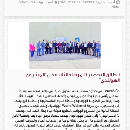
أضيف بتاريخ:
3/3/2026 12:00:00 AM |
أضيف بواسطة:
Admin-
Nidal|
انطلاق التحضير للمرحلة الثانية من "المشروع
الهولندي"
6\5\2025 - في خطوة مفصلية تعد بتحول جذري في واقع المياه بمدينة يطا،
استقبل رئيس بلدية يطا #جميل_عوض وأعضاء المجلس البلدي، اليوم الثلاثاء،
وفداً رفيعاً من الحكومة الهولندية وسلطة المياه الفلسطينية ومنظمة اليونيسف،
إلى جانب خبراء من شركة World Waternet الهولندية، وذلك للإعداد لانطلاق
المرحلة الثانية من المشروع الهولندي لتطوير شبكة مياه يطا. اللقاء الذي وصف
بـ"الاستراتيجي" يأتي ضمن جهود كبرى تهدف لإنشاء مرفق مياه يطا وتغطية كامل
المناطق غير المخدومة، ما يمثل نقلة نوعية في خدمات المياه والصرف الصحي
لسكان المدينة. وأكد #عوض خلال استقباله للوفد التزام البلدية العميق بالشراكة