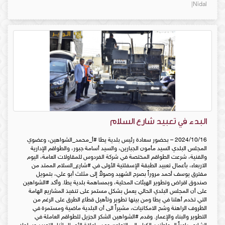
Nidal|
البدء في تعبيد شارع السلام
2024/10/16 – بحضور سعادة رئيس بلدية يطا #أ_محمد_الشواهين، وعضوي
المجلس البلدي السيد مأمون الجبارين، والسيد أسامة جبور، والطواقم الإدارية
والفنية، شرعت الطواقم المختصة في شركة الفردوس للمقاولات العامة، اليوم
الاربعاء، بأعمال تعبيد الطبقة الإسفلتية الأولى في #شارع_السلام الممتد من
مفترق يوسف أحمد مروراً بصرح الشهيد وصولاً إلى مثلث أبو علي، بتمويل
صندوق اقراض وتطوير الهيئات المحلية، وبمساهمة بلدية يطا. وأكد #الشواهين
على أن المجلس البلدي الحالي يعمل بشكل مستمر على تنفيذ المشاريع الهامة
التي تخدم أهلنا في يطا ومن بينها تطوير وتأهيل قطاع الطرق على الرغم من
الظروف الراهنة وشح الامكانيات، مشيراً الى أن البلدية ماضية ومستمرة في
التطوير والبناء والإعمار. وقدم #الشواهين الشكر الجزيل للطواقم العاملة في