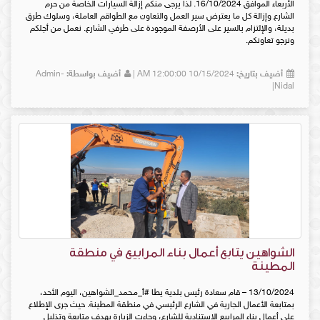
الأربعاء الموافق 16/10/2024. لذا يرجى منكم إزالة السيارات الخاصة من حرم
الشارع وإزالة كل ما يعترض سير العمل والتعاون مع الطواقم العاملة، وسلوك طرق
بديلة، والإلتزام بالسير على الأرصفة الموجودة على طرفي الشارع. نعمل من أجلكم
ونرجو تعاونكم.
أضيف بتاريخ:
10/15/2024 12:00:00 AM |
أضيف بواسطة:
Admin-
Nidal|
الشواهين يتابع أعمال بناء المرابيع في منطقة
المطينة
13/10/2024 – قام سعادة رئيس بلدية يطا #أ_محمد_الشواهين، اليوم الأحد،
بمتابعة الأعمال الجارية في الشارع الرئيسي في منطقة المطينة. حيث جرى الإطلاع
على أعمال بناء المرابيع الإستنادية للشارع، وجاءت الزيارة بهدف متابعة وتذليل