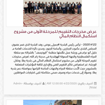
عرض مخرجات التقييم للمرحلة الأولى من مشروع
استكمال النظام المائي
22\4\2025 - ترأس رئيس البلدية #جميل_عوض، وفد البلدية الذي ضم عضوي
المجلس البلدي مأمون الجبارين، وأسامة الجبور، ومدير دائرة الخدمات العامة م.
خليل أبو عرام،في ورشة عمل نظّمتها منظمة "اليونيسف" بالشراكة مع سلطة
المياه الفلسطينية والجهة الممولة الهولندية في مدينة رام الله، لعرض مخرجات
تقييم المرحلة الأولى من مشروع استكمال النظام المائي في بلدية يطا. وخلال
الورشة، تم استعراض نتائج التقييم الفني والإداري لكافة المؤشرات المتعلقة
بالمشروع، حيث أكّدت سلطة المياه والجهات المانحة التزامها بمواصلة دعم بلدية
يطا، وصولًا إلى خدمات مياه وصرف صحي متكاملة تلبي احتياجات المواطنين
أضيف بتاريخ:
4/22/2025 12:00:00 AM |
أضيف بواسطة:
Admin-
Nidal|