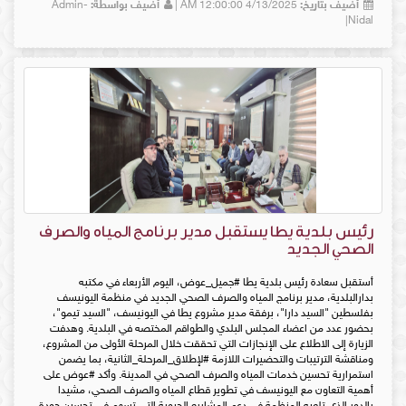
أضيف بتاريخ:
4/13/2025 12:00:00 AM |
أضيف بواسطة:
Admin-
Nidal|
رئيس بلدية يطا يستقبل مدير برنامج المياه والصرف
الصحي الجديد
أستقبل سعادة رئيس بلدية يطا #جميل_عوض، اليوم الأربعاء في مكتبه
بدارالبلدية، مدير برنامج المياه والصرف الصحي الجديد في منظمة اليونيسف
بفلسطين "السيد دارا"، برفقة مدير مشروع يطا في اليونيسف، "السيد تيمو"،
بحضور عدد من اعضاء المجلس البلدي والطواقم المختصه في البلدية. وهدفت
الزيارة إلى الاطلاع على الإنجازات التي تحققت خلال المرحلة الأولى من المشروع،
ومناقشة الترتيبات والتحضيرات اللازمة #لإطلاق_المرحلة_الثانية، بما يضمن
استمرارية تحسين خدمات المياه والصرف الصحي في المدينة. وأكد #عوض على
أهمية التعاون مع اليونيسف في تطوير قطاع المياه والصرف الصحي، مشيدا