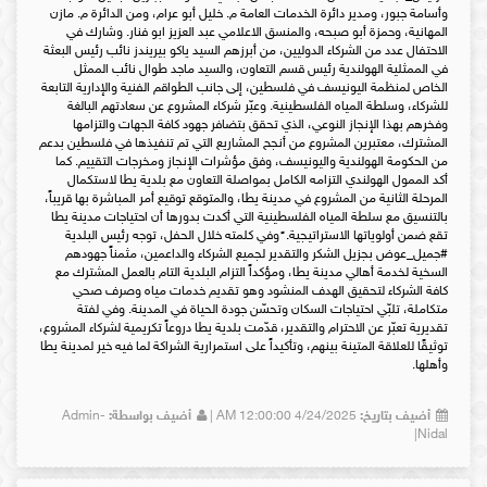
وأسامة جبور، ومدير دائرة الخدمات العامة م. خليل أبو عرام، ومن الدائرة م. مازن
المهانية، وحمزة أبو صبحه، والمنسق الاعلامي عبد العزيز ابو فنار. وشارك في
الاحتفال عدد من الشركاء الدوليين، من أبرزهم السيد ياكو بيريندز نائب رئيس البعثة
في الممثلية الهولندية رئيس قسم التعاون، والسيد ماجد طوال نائب الممثل
الخاص لمنظمة اليونيسف في فلسطين، إلى جانب الطواقم الفنية والإدارية التابعة
للشركاء، وسلطة المياه الفلسطينية. وعبّر شركاء المشروع عن سعادتهم البالغة
وفخرهم بهذا الإنجاز النوعي، الذي تحقق بتضافر جهود كافة الجهات والتزامها
المشترك، معتبرين المشروع من أنجح المشاريع التي تم تنفيذها في فلسطين بدعم
من الحكومة الهولندية واليونيسف، وفق مؤشرات الإنجاز ومخرجات التقييم. كما
أكد الممول الهولندي التزامه الكامل بمواصلة التعاون مع بلدية يطا لاستكمال
المرحلة الثانية من المشروع في مدينة يطا، والمتوقع توقيع أمر المباشرة بها قريباً،
بالتنسيق مع سلطة المياه الفلسطينية التي أكدت بدورها أن احتياجات مدينة يطا
تقع ضمن أولوياتها الاستراتيجية. ً وفي كلمته خلال الحفل، توجه رئيس البلدية
#جميل_عوض بجزيل الشكر والتقدير لجميع الشركاء والداعمين، مثمناً جهودهم
السخية لخدمة أهالي مدينة يطا، ومؤكداً التزام البلدية التام بالعمل المشترك مع
كافة الشركاء لتحقيق الهدف المنشود وهو تقديم خدمات مياه وصرف صحي
متكاملة، تلبّي احتياجات السكان وتحسّن جودة الحياة في المدينة. وفي لفتة
تقديرية تعبّر عن الاحترام والتقدير، قدّمت بلدية يطا دروعاً تكريمية لشركاء المشروع،
توثيقًا للعلاقة المتينة بينهم، وتأكيداً على استمرارية الشراكة لما فيه خير لمدينة يطا
وأهلها.
أضيف بتاريخ:
4/24/2025 12:00:00 AM |
أضيف بواسطة:
Admin-
Nidal|