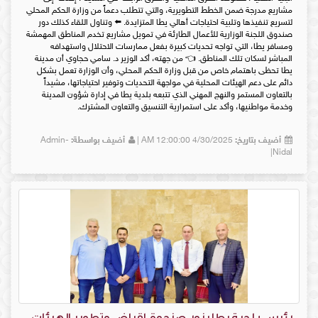
مشاريع مدرجة ضمن الخطط التطويرية، والتي تتطلب دعماً من وزارة الحكم المحلي
لتسريع تنفيذها وتلبية احتياجات أهالي يطا المتزايدة. ⬅️ وتناول اللقاء كذلك دور
صندوق اللجنة الوزارية للأعمال الطارئة في تمويل مشاريع تخدم المناطق المهمشة
ومسافر يطا، التي تواجه تحديات كبيرة بفعل ممارسات الاحتلال واستهدافه
المباشر لسكان تلك المناطق. 👈 من جهته، أكد الوزير د. سامي حجاوي أن مدينة
يطا تحظى باهتمام خاص من قبل وزارة الحكم المحلي، وأن الوزارة تعمل بشكل
دائم على دعم الهيئات المحلية في مواجهة التحديات وتوفير احتياجاتها، مشيداً
بالتعاون المستمر والنهج المهني الذي تتبعه بلدية يطا في إدارة شؤون المدينة
وخدمة مواطنيها، وأكد على استمرارية التنسيق والتعاون المشترك.
أضيف بتاريخ:
4/30/2025 12:00:00 AM |
أضيف بواسطة:
Admin-
Nidal|
رئيس بلدية يطا يزور صندوق إقراض وتطوير الهيئات