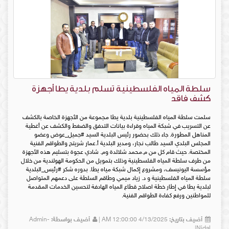
سلطة المياه الفلسطينية تسلم بلدية يطا أجهزة
كشف فاقد
سلمت سلطة المياه الفلسطينية بلدية يطا مجموعة من الأجهزة الخاصة بالكشف
عن التسريب في شبكة المياه وقراءة بيانات التدفق والضغط والكشف عن أغطية
المناهل المطورة. جاء ذلك بحضور رئيس البلدية السيد #جميل_عوض وعضو
المجلس البلدي السيد طالب نجار، ومدير البلدية أ.عمار شريتح والطواقم الفنية
المختصة. حيث قام كل من م.محمد شلالدة وم. شادي عجوة بتسليم هذه الأجهزة
من طرف سلطة المياه الفلسطينية وذلك بتمويل من الحكومة الهولندية من خلال
مؤسسة اليونيسف، ومشروع إكمال شبكة مياه يطا. بدوره شكر #رئيس_البلدية
سلطة المياه الفلسطينية و د. زياد ميمي وطاقم السلطة على دعمهم المتواصل
لبلدية يطا في إطار خطة اصلاح قطاع المياه الهادفة لتحسين الخدمات المقدمة
للمواطنين ورفع كفاءة الطواقم الفنية.
أضيف بتاريخ:
4/13/2025 12:00:00 AM |
أضيف بواسطة:
Admin-
Nidal|