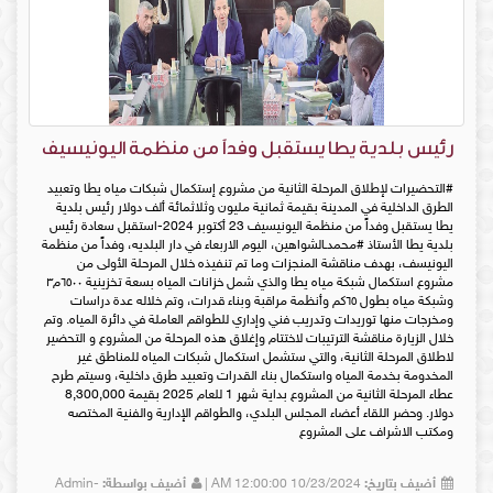
رئيس بلدية يطا يستقبل وفداً من منظمة اليونيسيف
#التحضيرات لإطلاق المرحلة الثانية من مشروع إستكمال شبكات مياه يطا وتعبيد
الطرق الداخلية في المدينة بقيمة ثمانية مليون وثلاثمائة ألف دولار رئيس بلدية
يطا يستقبل وفداً من منظمة اليونيسيف 23 أكتوبر 2024-استقبل سعادة رئيس
بلدية يطا الأستاذ #محمدـالشواهين، اليوم الاربعاء في دار البلديه، وفداً من منظمة
اليونيسف، بهدف مناقشة المنجزات وما تم تنفيذه خلال المرحلة الأولى من
مشروع استكمال شبكة مياه يطا والذي شمل خزانات المياه بسعة تخزينية ٦٥٠٠م٣
وشبكة مياه بطول ٦٥كم وأنظمة مراقبة وبناء قدرات، وتم خلاله عدة دراسات
ومخرجات منها توريدات وتدريب فني وإداري للطواقم العاملة في دائرة المياه. وتم
خلال الزيارة مناقشة الترتيبات لاختتام وإغلاق هذه المرحلة من المشروع و التحضير
لاطلاق المرحلة الثانية، والتي ستشمل استكمال شبكات المياه للمناطق غير
المخدومة بخدمة المياه واستكمال بناء القدرات وتعبيد طرق داخلية، وسيتم طرح
عطاء المرحلة الثانية من المشروع بداية شهر 1 للعام 2025 بقيمة 8,300,000
دولار. وحضر اللقاء أعضاء المجلس البلدي، والطواقم الإدارية والفنية المختصه
ومكتب الاشراف على المشروع
أضيف بتاريخ:
10/23/2024 12:00:00 AM |
أضيف بواسطة:
Admin-