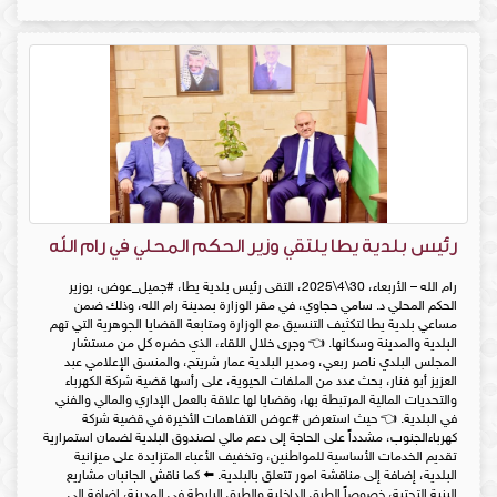
رئيس بلدية يطا يلتقي وزير الحكم المحلي في رام الله
رام الله – الأربعاء، 30\4\2025، التقى رئيس بلدية يطا، #جميل_عوض، بوزير
الحكم المحلي د. سامي حجاوي، في مقر الوزارة بمدينة رام الله، وذلك ضمن
مساعي بلدية يطا لتكثيف التنسيق مع الوزارة ومتابعة القضايا الجوهرية التي تهم
البلدية والمدينة وسكانها. 👈 وجرى خلال اللقاء، الذي حضره كل من مستشار
المجلس البلدي ناصر ربعي، ومدير البلدية عمار شريتح، والمنسق الإعلامي عبد
العزيز أبو فنار، بحث عدد من الملفات الحيوية، على رأسها قضية شركة الكهرباء
والتحديات المالية المرتبطة بها، وقضايا لها علاقة بالعمل الإداري والمالي والفني
في البلدية. 👈 حيث استعرض #عوض التفاهمات الأخيرة في قضية شركة
كهرباءالجنوب، مشدداً على الحاجة إلى دعم مالي لصندوق البلدية لضمان استمرارية
تقديم الخدمات الأساسية للمواطنين، وتخفيف الأعباء المتزايدة على ميزانية
البلدية، إضافة إلى مناقشة امور تتعلق بالبلدية. ⬅️ كما ناقش الجانبان مشاريع
البنية التحتية، خصوصاً الطرق الداخلية والطرق الرابطة في المدينة، إضافة إلى