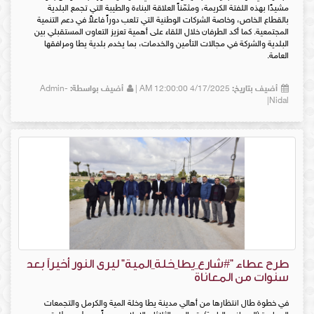
مشيدًا بهذه اللفتة الكريمة، ومثمّناً العلاقة البناءة والطيبة التي تجمع البلدية
بالقطاع الخاص، وخاصة الشركات الوطنية التي تلعب دوراً فاعلاً في دعم التنمية
المجتمعية. كما أكد الطرفان خلال اللقاء على أهمية تعزيز التعاون المستقبلي بين
البلدية والشركة في مجالات التأمين والخدمات، بما يخدم بلدية يطا ومرافقها
العامة.
أضيف بتاريخ:
4/17/2025 12:00:00 AM |
أضيف بواسطة:
Admin-
Nidal|
طرح عطاء "#شارع_يطا_خلة_المية" ليرى النور أخيراً بعد
سنوات من المعاناة
في خطوة طال انتظارها من أهالي مدينة يطا وخلة المية والكرمل والتجمعات