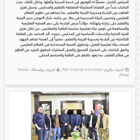
المجلس البلدي، متمنيًا له التوفيق في خدمة المدينة وأهلها. وخلال اللقاء، بحث
الجانبان عدداً من القضايا المشتركة المتعلقة بالتعليم والمدارس، وسبل تعزيز
التعاون بين البلدية ومديرية التربية والتعليم، بما يساهم في تطوير القطاع
التعليمي وتحسين البيئة المدرسية في يطا. من جانبه، شكر #عوض مدير التربية
والتعليم على زيارته وتهنئته، مؤكداً حرص البلدية على دعم العملية التعليمية
والمساهمة في توفير بيئة تعليمية مناسبة للطلبة والمعلمين، من خلال تعزيز
البنية التحتية والخدمات الأساسية في المدارس. بدوره، أكد #محمد على العلاقة
التكاملية بين البلدية ومديرية التربية والتعليم، مشيراً إلى أهمية تضافر الجهود
لضمان بيئة تعليمية أفضل، وتحقيق التنمية المستدامة في القطاع التعليمي.
واتفق الجانبان على استمرار التنسيق والعمل المشترك لتحقيق المزيد من التطور
في قطاع التعليم، بما يعود بالنفع على الطلبة والمجتمع المحلي.
أضيف بتاريخ:
3/24/2025 12:00:00 AM |
أضيف بواسطة:
Admin-
Nidal|