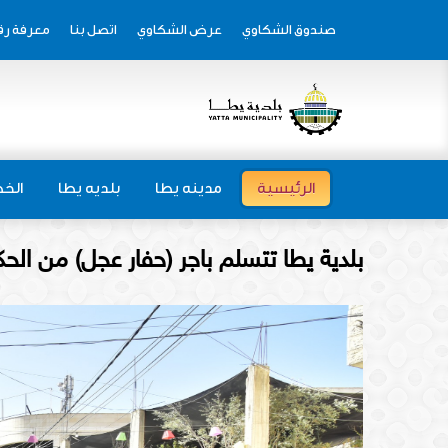
صندوق الشكاوي
عرض الشكاوي
اتصل بنا
معرفة رق
الرئيسية
مدينه يطا
بلديه يطا
الخط
بلدية يطا تتسلم باجر (حفار عجل) من الحك