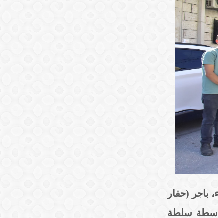
ء، باجر (حفار
واسطة سلطة