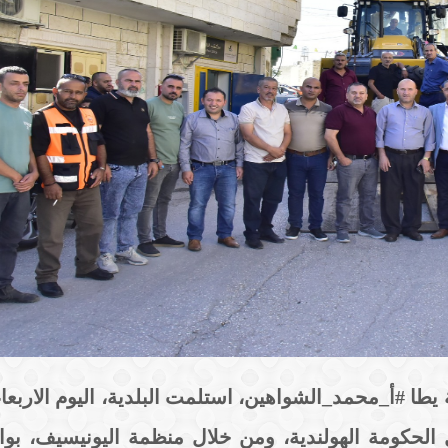
لدية يطا #أ_محمد_الشواهين، استلمت البلدية، اليوم الاربعا
 الحكومة الهولندية، ومن خلال منظمة اليونيسيف، ب