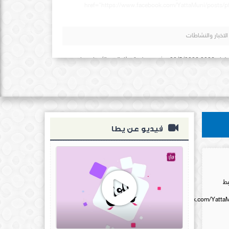
href="https://www.facebook.com/YattaMuni/po
فيديو عن يطا
بط
href="https://www.facebook.com/Ya