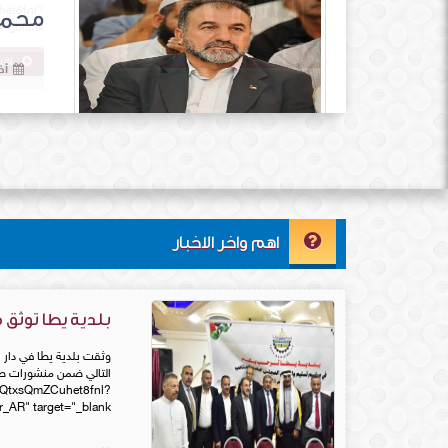
et8fnl?
=ar_AR" target="_blank
اقر
اهم واخر الاخبار
بلدية يطا توثق
وثقت بلدية يطا في دار ا
wQtxsQmZCuhet8fnl?
locale=ar_AR" target="_blank"> صور توثيق استلام وتسليم ا