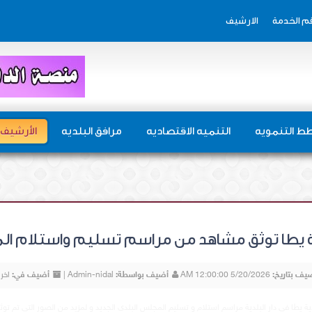
م الخدمة
الارشيف
ط التنمويه
التنميه الاقتصاديه
مرافق البلديه
الأرشيف
ة يطا توثق مشاهد من مراسم تسليم واستلام ا
يف بتاريخ:
5/20/2026 12:00:00 AM
أضيف بواسطة:
Admin-nidal |
أضيف في:
اخر 