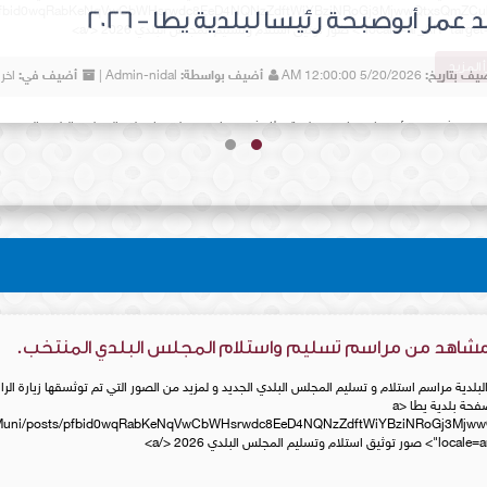
sts/pfbid0wqRabKeNqVwCbWHsrwdc8EeD4NQNzZdftWiYBziNRoGj3MjwwQtxsQmZCuh
locale"> صور توثيق استلام وتسليم المجلس البلدي 2026 </a>
أ المزيد
 مشاهد من مراسم تسليم واستلام المجلس البلدي المنتخب.
لبلدية مراسم استلام و تسليم المجلس البلدي الجديد و لمزيد من الصور التي تم توثسقها زيارة الرا
التالي ضمن منشورات صفحة بلدية يطا <a
ttaMuni/posts/pfbid0wqRabKeNqVwCbWHsrwdc8EeD4NQNzZdftWiYBziNRoGj3Mjw
لمجلس البلدي 2026 </a>