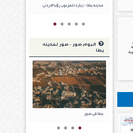
م الثاني
مدينه يطا - زياره تلفزيون رؤيا الاردني
مشروع الحيله 
لال
البوم صور - صور لمدينه
ة
يطا
ية.
يطا في صور
يطا في صور