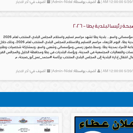
أضيف بواسطة:
Admin-Nidal|
أضيف في:
أخر الاخبار
فيديو عن مدينه يطا - اعداد قسم
مدينه يطا - حروف الوطن الموس
الحاسوب
 رئيسا لبلدية يطا - 2026
بحضور رسمي وشعبي ومؤسساتي واسع... بلدية يطا تشهد مراسم تسليم واستلام المجلس البلدي المنتخب لعام 2026
20/5/2026 - شهدت بلدية يطا، اليوم الأربعاء، مراسم التسليم والاستلام للمجلس البلدي المنتخب لعام 2026، وذلك خ
قاعة الأمراء بمدينة يطا، وسط حضور رسمي ومؤسساتي وشعبي واسع، وبمشاركة شخصيات وطني
سات والفعاليات المجتمعية في المدينة، ورؤساء البلديات في يطا ومحافظة الخليل والمجالس القرو
ال انتقال إدارة البلدية إلى المجلس البلدي المنتخب برئاسة #محمد_عمر_أبو_صبحة، م
أضيف بواسطة:
Admin-Nidal|
أضيف في:
أخر الاخبار
يطا في صور
يطا في صور