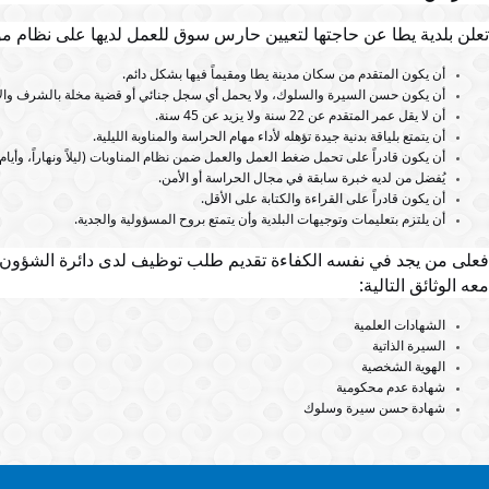
تعلن بلدية يطا عن حاجتها لتعيين حارس سوق للعمل لديها على نظام موظ
أن يكون المتقدم من سكان مدينة يطا ومقيماً فيها بشكل دائم.
أن يكون حسن السيرة والسلوك، ولا يحمل أي سجل جنائي أو قضية مخلة بالشرف والأم
أن لا يقل عمر المتقدم عن 22 سنة ولا يزيد عن 45 سنة.
أن يتمتع بلياقة بدنية جيدة تؤهله لأداء مهام الحراسة والمناوبة الليلية.
أن يكون قادراً على تحمل ضغط العمل والعمل ضمن نظام المناوبات (ليلاً ونهاراً، وأيام
يُفضل من لديه خبرة سابقة في مجال الحراسة أو الأمن.
أن يكون قادراً على القراءة والكتابة على الأقل.
أن يلتزم بتعليمات وتوجيهات البلدية وأن يتمتع بروح المسؤولية والجدية.
فعلى من يجد في نفسه الكفاءة تقديم طلب توظيف لدى دائرة الشؤون ال
معه الوثائق التالية:
الشهادات العلمية
السيرة الذاتية
الهوية الشخصية
شهادة عدم محكومية
شهادة حسن سيرة وسلوك