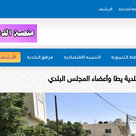
م الخدمة
الارشيف
ط التنمويه
التنميه الاقتصاديه
مرافق البلديه
الأرشيف
دية يطا وأعضاء المجلس البلدي