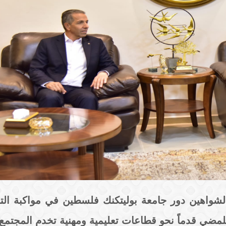
محمدـالشواهين دور جامعة بوليتكنك فلسطين في مواكبة ال
لمضي قدماً نحو قطاعات تعليمية ومهنية تخدم المجتمع