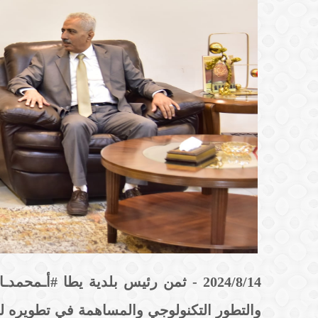
2024/8/14 - ثمن رئيس بلدية يطا #أـ
والتطور التكنولوجي والمساهمة في تطويره ل