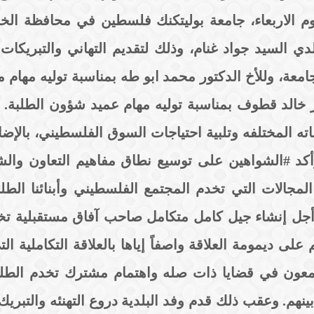
وم الاربعاء، جامعة بوليتكنك فلسطين في محافظة الخل
السيد جواد غنام، وذلك لتقديم التهاني والتبريكات ل
امعة، وللأخ الدكتور محمد ابو طه بمناسبة توليه مهام
 خالد قطوف بمناسبة توليه مهام عميد شؤون الطلبة. وت
ته المختلفه وتلبية احتياجات السوق الفلسطيني، بالإض
وأكد #الشواهين على توسيع نطاق مفاهيم التعاون والش
المجالات التي تخدم المجتمع الفلسطيني وأبنائنا الط
ن أجل إنشاء جيل كامل متكامل صاحب آفاق مستقبلية تخ
 على ديمومة العلاقة واصفاً إياها بالعلاقة التكاملية ا
تمعون في قضايا ذات صله واهتمام مشترك تخدم الطلب
ينهم. وعقب ذلك قدم وفد البلدية دروع التهنئه والتبريك