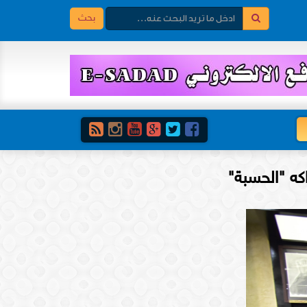
بحث
اكه "الحسبة"