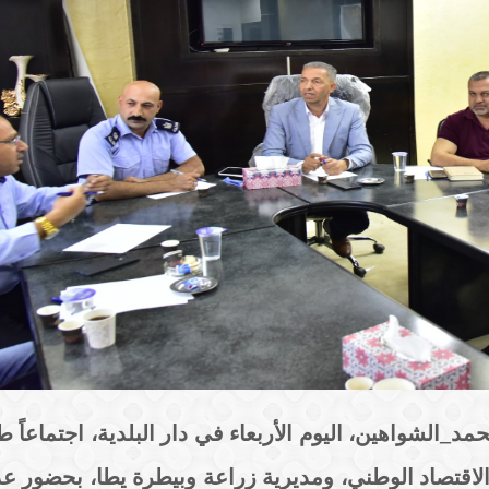
#أ_محمد_الشواهين، اليوم الأربعاء في دار البلدية، اجتماعاً 
لاقتصاد الوطني، ومديرية زراعة وبيطرة يطا، بحضور ع