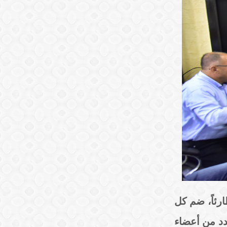
طارئاً، ضم كل
دد من أعضاء