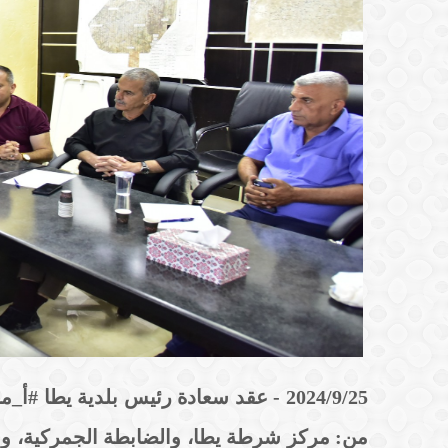
2024/9/25 - عقد سعادة رئيس بلدية يطا 
من: مركز شرطة يطا، والضابطة الجمركية، وا